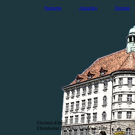
Startseite
Aktuelles
Termine
Vischers-Eltern
Elternbeirat der Peter-Vischer Schule