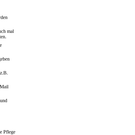
rden
uch mal
ten.
e
geben
 z.B.
 Mail
 und
ie Pflege