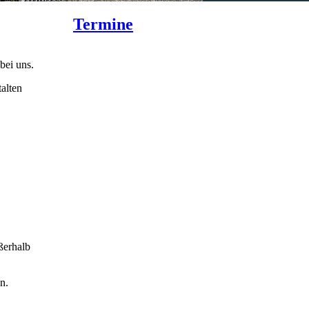
Termine
bei uns.
talten
ßerhalb
n.