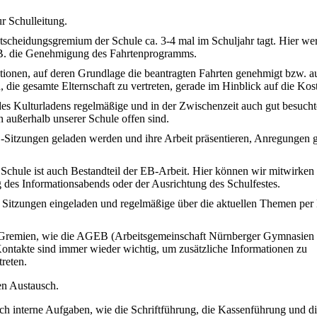
r Schulleitung.
ntscheidungsgremium der Schule ca. 3-4 mal im Schuljahr tagt. Hier we
.B. die Genehmigung des Fahrtenprogramms.
ationen, auf deren Grundlage die beantragten Fahrten genehmigt bzw. a
n, die gesamte Elternschaft zu vertreten, gerade im Hinblick auf die Kos
 des Kulturladens regelmäßige und in der Zwischenzeit auch gut besucht
n außerhalb unserer Schule offen sind.
-Sitzungen geladen werden und ihre Arbeit präsentieren, Anregungen 
 Schule ist auch Bestandteil der EB-Arbeit. Hier können wir mitwirken
 des Informationsabends oder der Ausrichtung des Schulfestes.
 Sitzungen eingeladen und regelmäßige über die aktuellen Themen per
en Gremien, wie die AGEB (Arbeitsgemeinschaft Nürnberger Gymnasien
Kontakte sind immer wieder wichtig, um zusätzliche Informationen zu
reten.
en Austausch.
auch interne Aufgaben, wie die Schriftführung, die Kassenführung und d